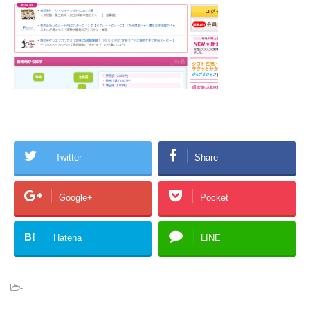
Twitter
Share
Google+
Pocket
B!
Hatena
LINE
-