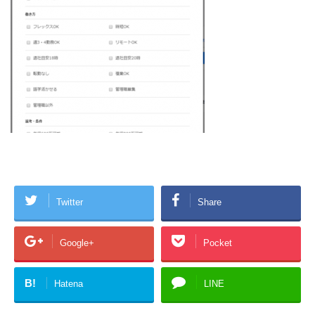
Twitter
Share
Google+
Pocket
B!
Hatena
LINE