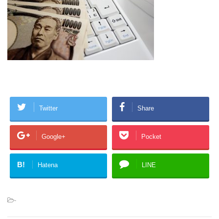
Twitter
Share
Google+
Pocket
B!
Hatena
LINE
-