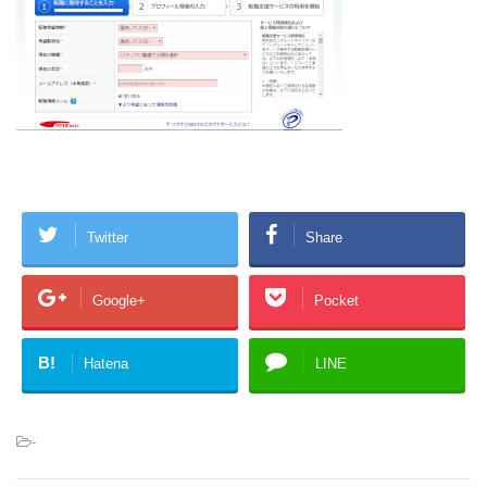
Twitter
Share
Google+
Pocket
B!
Hatena
LINE
-