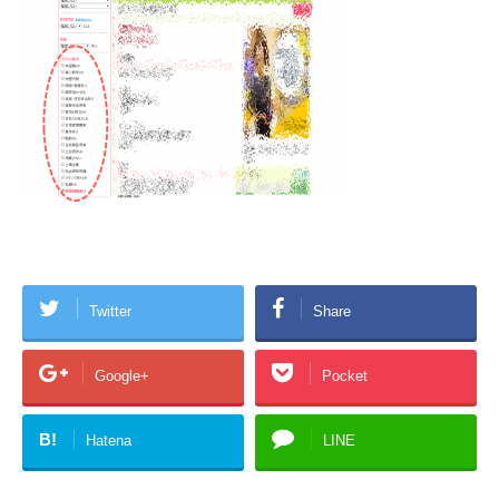
Twitter
Share
Google+
Pocket
B!
Hatena
LINE