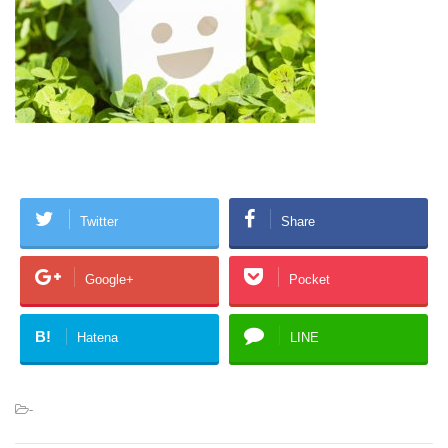
Twitter
Share
Google+
Pocket
B!
Hatena
LINE
-